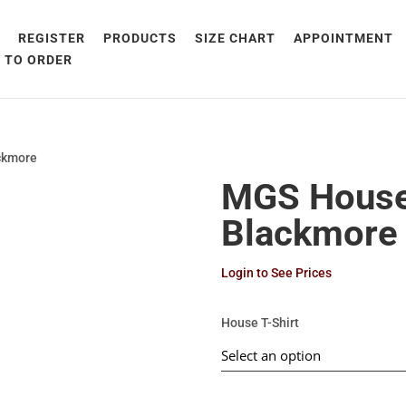
E
REGISTER
PRODUCTS
SIZE CHART
APPOINTMENT
 TO ORDER
ackmore
MGS House 
Blackmore
Login to See Prices
House T-Shirt