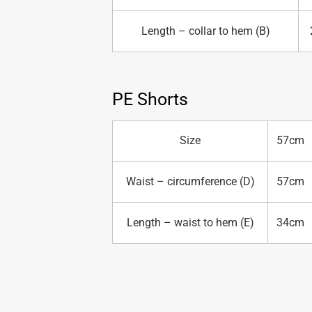
Length – collar to hem (B)
PE Shorts
Size
57cm
Waist – circumference (D)
57cm
Length – waist to hem (E)
34cm