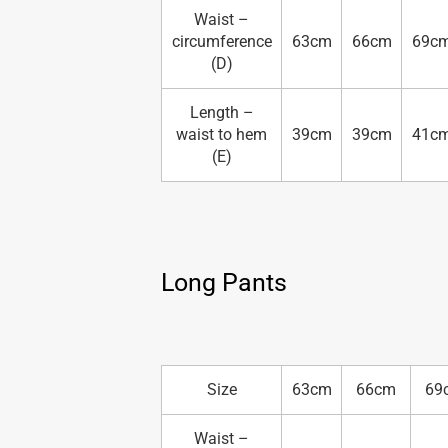
Waist –
circumference
63cm
66cm
69c
(D)
Length –
waist to hem
39cm
39cm
41c
(E)
Long Pants
Size
63cm
66cm
69
Waist –