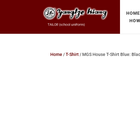
HOM
HOW
Home
/
T-Shirt
/ MGS House T-Shirt Blue: Bl