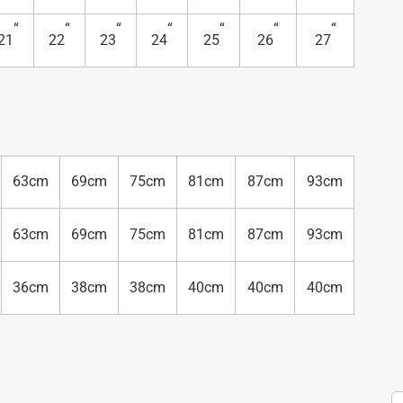
“
“
“
“
“
“
“
21
22
23
24
25
26
27
63cm
69cm
75cm
81cm
87cm
93cm
63cm
69cm
75cm
81cm
87cm
93cm
36cm
38cm
38cm
40cm
40cm
40cm