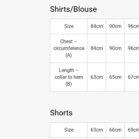
Shirts/Blouse
Size
84cm
90cm
96c
Chest –
circumference
84cm
90cm
96c
(A)
Length –
collar to hem
63cm
65cm
67c
(B)
Shorts
Size
63cm
66cm
69c